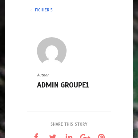
Navigation
FICHIER 5
de
l’article
Author
ADMIN GROUPE1
SHARE THIS STORY